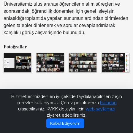
Üniversitemiz uluslararası öğrencilerin alım süreçleri ve
sonrasındaki öğrencilik dönemleri için genel işleyişin
anlatıldığı toplantıda yapılan sunumun ardından birimlerden
gelen talepler dinlenerek ve sorular cevaplandırılarak
karşılıklı görüş alışverişinde bulunuldu.
Fotoğraflar
Bana Soru Sor | Ask Me
Hizmetlerimizden en iyi şekilde faydalanabilmeniz için
çerezler kullanıyoruz. Çerez politikamıza
buradan
ulaşabilirsiniz. KVKK detayları için
web sayfamızı
ziyaret edebilirsiniz.
Kabul Ediyorum